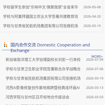
沉浸式文化研学实践活动
学校留学生参加“乐响中文·情聚陇原”全省来华
2026-05-08
留学生中文歌曲大赛
学校与阿塞拜疆国立农业大学签署共建教育培
2026-04-20
训与文化中心专项合作协议
学校与甘肃省民航机场集团有限公司张掖机场
2026-03-19
公司签署合作协议并为实习就业基地揭牌
国内合作交流 Domestic Cooperation and
Exchange
MORE+
新加坡南洋理工大学协理副校长刘宏一行来校
2026-07-09
访问交流
学校与甘肃卫生职业学院签署联合办学战略合
2026-07-06
作框架协议
学校与甘肃省民航机场集团有限公司张掖机场
2026-03-19
公司签署...
河西AI影像修复创作基地揭牌暨经典连环画AI
2026-03-13
数字化项...
河西学院与甘州区召开校地合作座谈会
2026-03-03