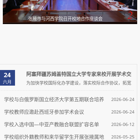
2
张掖市与河西学院召开校地合作座谈会
24
阿塞拜疆苏姆盖特国立大学专家来校开展学术交
六月
流
为加快学校国际化办学建设，落实校际合作协议，拓宽
化学、材料、环境工程等学科国际交流渠道，6月8日至
19日，阿塞拜疆苏姆盖特国立大学化学工程与生态系通
学校与白俄罗斯国立经济大学第五期联合培养
2026-06-24
扎拉・巴巴耶娃教授、阿扎达・阿利耶娃副教授应邀到
访我校化学化工学院，开展为期两周的学术交流活动。
生圆满完成学习任务
学校教师应邀赴西班牙参加学术会议
2026-06-24
访问期间，巴巴耶娃教授、阿利耶娃副教授参与学院实
验室科研实操、课题研讨等工作，紧扣全球碳中和技术
学校入选中国—中亚产教融合联盟扩容名单
2026-06-12
研发、海洋工程材料应用两大前沿战略方向，与学院师
生开展多场专题研讨，...
学校组织外籍教师和来华留学生开展张掖属地
2026-05-25