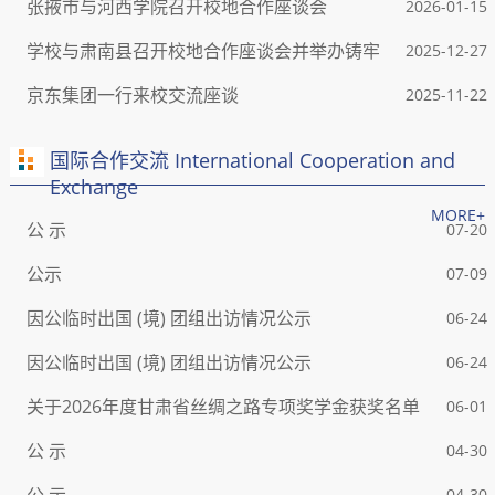
张掖市与河西学院召开校地合作座谈会
2026-01-15
学校与肃南县召开校地合作座谈会并举办铸牢
2025-12-27
中华民族...
京东集团一行来校交流座谈
2025-11-22
国际合作交流 International Cooperation and
Exchange
MORE+
公 示
07-20
公示
07-09
因公临时出国 (境) 团组出访情况公示
06-24
因公临时出国 (境) 团组出访情况公示
06-24
关于2026年度甘肃省丝绸之路专项奖学金获奖名单
06-01
的公示
公 示
04-30
04-30