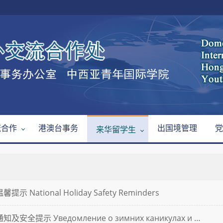
流合作
港澳台事务
出国境管理
党
来华留学生
National Holiday Safety Reminders
全提示 Уведомление о зимних каникулах и …