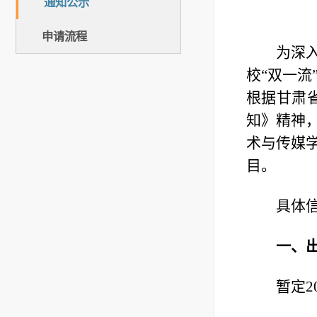
通知公示
申请流程
为深
校“双一
根据甘肃
知》精神
术与传媒
目。
具体
一、
暂定2