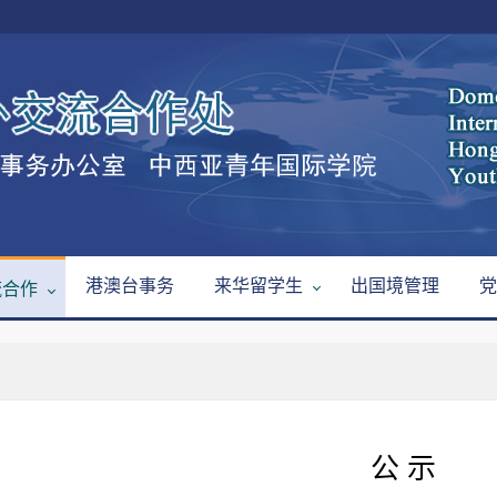
港澳台事务
来华留学生
出国境管理
党
流合作
公 示