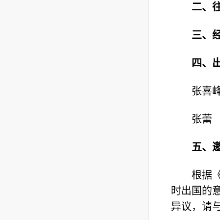
二、
三、
四、
张喜
张蕾
五、
根据
时出国的意
异议，请与